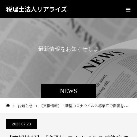
税理士法人リアライズ
最
新
情
報
を
お
知
ら
せ
し
ま
す
NEWS
お知らせ
【支援情報】「新型コロナウイルス感染症で影響を受ける事業者の皆様へ」経済産業省
2023.07.23